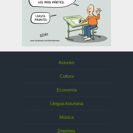
Asturies
Cultura
Economía
Llingua Asturiana
Música
Deportes