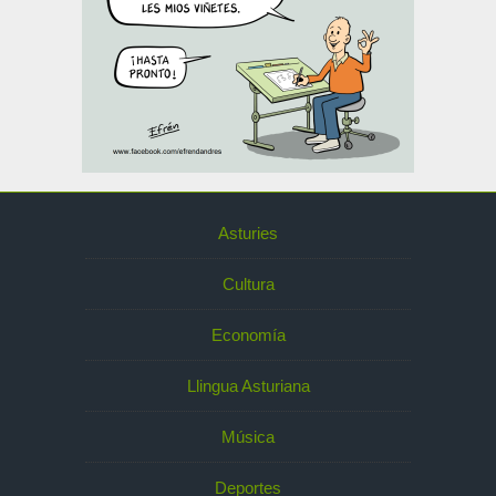
Asturies
Cultura
Economía
Llingua Asturiana
Música
Deportes