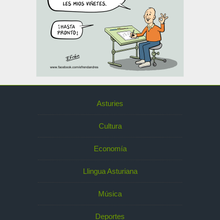
Asturies
Cultura
Economía
Llingua Asturiana
Música
Deportes