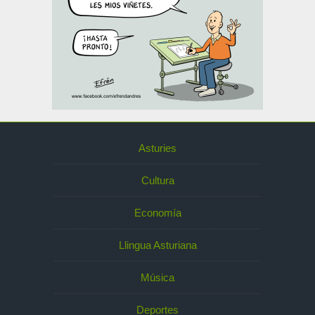
Asturies
Cultura
Economía
Llingua Asturiana
Música
Deportes