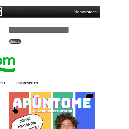
Search form
Hemeroteca
CIU
ENTREVISTES