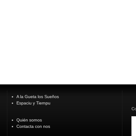
A la Gueta los Sueños
Espaciu y Tiempu
Co
Quién somos
Contacta con nos