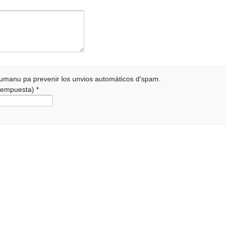
 humanu pa prevenir los unvios automáticos d'spam.
a rempuesta)
*