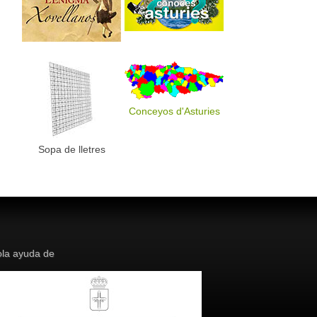
Conceyos d'Asturies
Sopa de lletres
la ayuda de