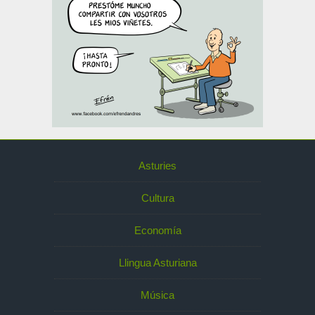
Asturies
Cultura
Economía
Llingua Asturiana
Música