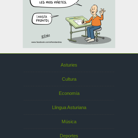
Asturies
Cultura
Economía
Llingua Asturiana
Música
Deportes