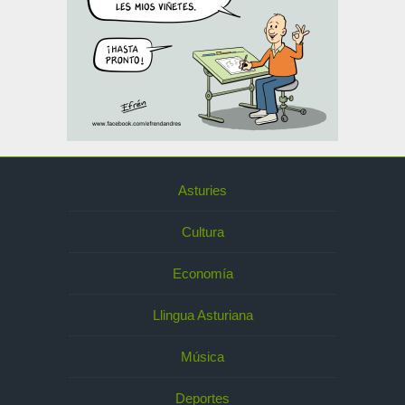
Asturies
Cultura
Economía
Llingua Asturiana
Música
Deportes