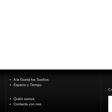
A la Gueta los Sueños
Espaciu y Tiempu
Co
Quién somos
Contacta con nos