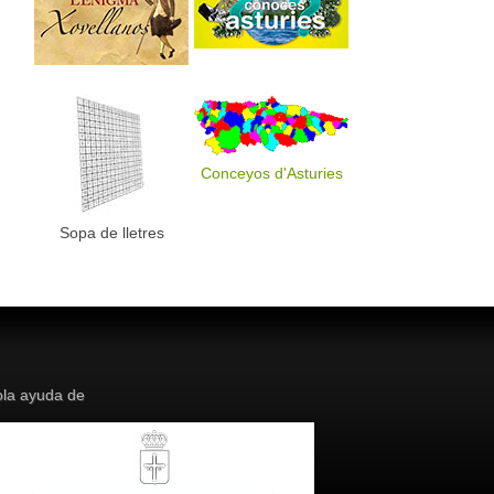
Conceyos d'Asturies
Sopa de lletres
la ayuda de