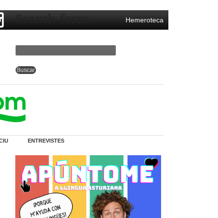
Search form
Hemeroteca
CIU
ENTREVISTES