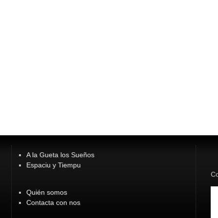
A la Gueta los Sueños
Espaciu y Tiempu
Co
Quién somos
Contacta con nos