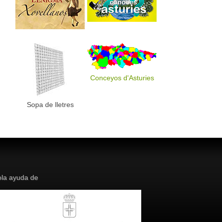
Conceyos d'Asturies
Sopa de lletres
la ayuda de