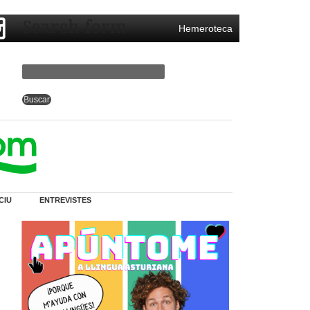
Search form
Hemeroteca
CIU
ENTREVISTES