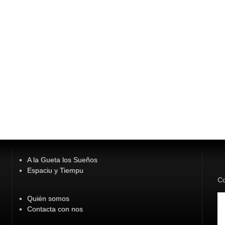
A la Gueta los Sueños
Espaciu y Tiempu
Co
Quién somos
Contacta con nos