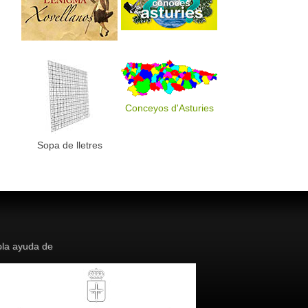
Conceyos d'Asturies
Sopa de lletres
la ayuda de