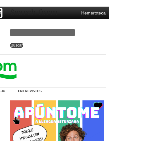
Search form
Hemeroteca
CIU
ENTREVISTES