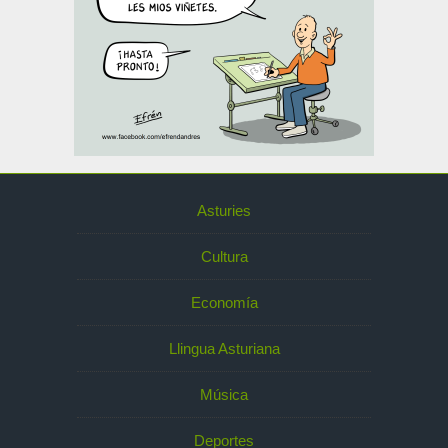
Asturies
Cultura
Economía
Llingua Asturiana
Música
Deportes