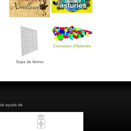
Conceyos d'Asturies
Sopa de lletres
la ayuda de