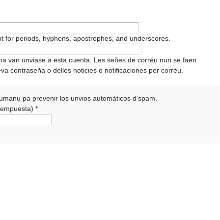
pt for periods, hyphens, apostrophes, and underscores.
ema van unviase a esta cuenta. Les señes de corréu nun se faen
va contraseña o delles noticies o notificaciones per corréu.
 humanu pa prevenir los unvios automáticos d'spam.
a rempuesta)
*