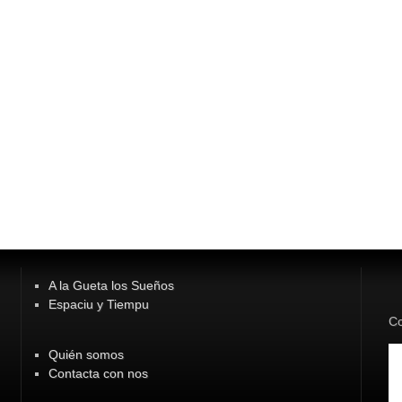
A la Gueta los Sueños
Espaciu y Tiempu
Co
Quién somos
Contacta con nos