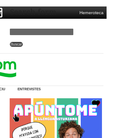
Search form
Hemeroteca
CIU
ENTREVISTES