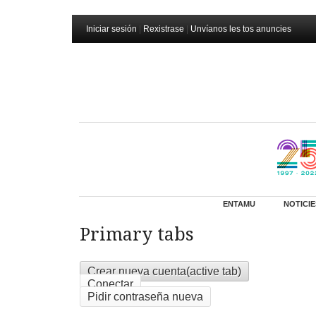
Iniciar sesión
|
Rexistrase
|
Unvíanos les tos anuncies
ENTAMU
NOTICIE
Primary tabs
Crear nueva cuenta
(active tab)
Conectar
Pidir contraseña nueva