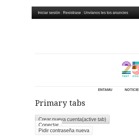
Iniciar sesión
|
Rexistrase
|
Unvíanos les tos anuncies
ENTAMU
NOTICIE
Primary tabs
Crear nueva cuenta
(active tab)
Conectar
Pidir contraseña nueva