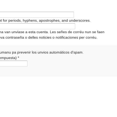
pt for periods, hyphens, apostrophes, and underscores.
ema van unviase a esta cuenta. Les señes de corréu nun se faen
va contraseña o delles noticies o notificaciones per corréu.
 humanu pa prevenir los unvios automáticos d'spam.
 rempuesta)
*