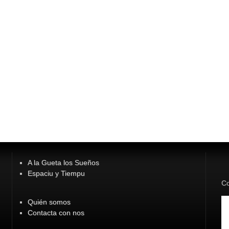
A la Gueta los Sueños
Espaciu y Tiempu
Co
Quién somos
Contacta con nos