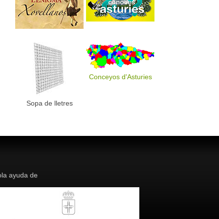
Conceyos d'Asturies
Sopa de lletres
la ayuda de