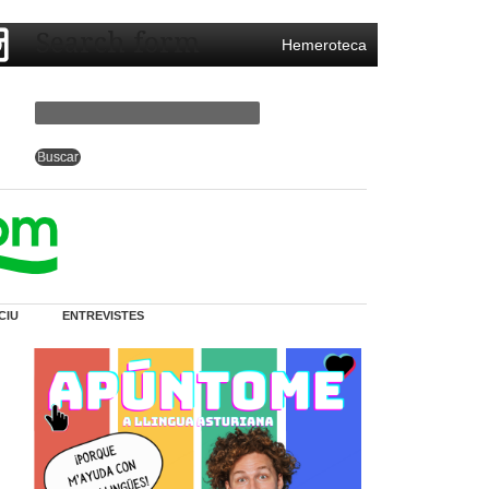
Search form
Hemeroteca
CIU
ENTREVISTES