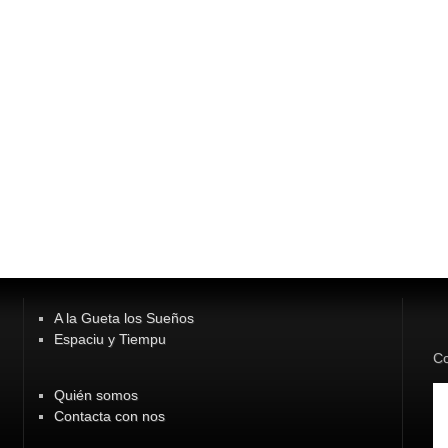
A la Gueta los Sueños
Espaciu y Tiempu
Co
Quién somos
Contacta con nos