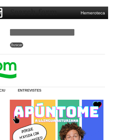
Search form
Hemeroteca
CIU
ENTREVISTES