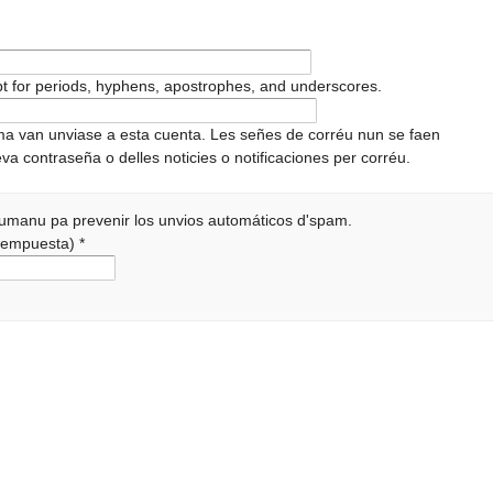
pt for periods, hyphens, apostrophes, and underscores.
ema van unviase a esta cuenta. Les señes de corréu nun se faen
va contraseña o delles noticies o notificaciones per corréu.
 humanu pa prevenir los unvios automáticos d'spam.
a rempuesta)
*