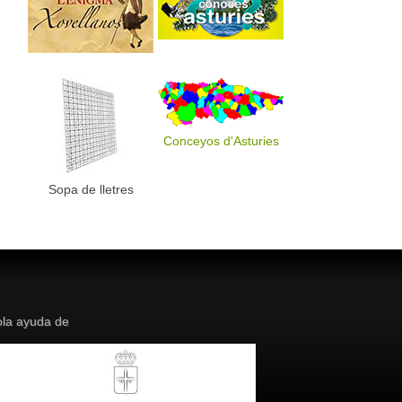
Conceyos d'Asturies
Sopa de lletres
la ayuda de