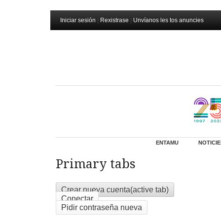
Iniciar sesión
|
Rexistrase
|
Unvíanos les tos anuncies
ENTAMU
NOTICIE
Primary tabs
Crear nueva cuenta
(active tab)
Conectar
Pidir contraseña nueva