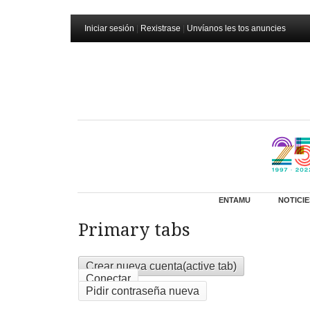
Iniciar sesión
|
Rexistrase
|
Unvíanos les tos anuncies
ENTAMU
NOTICIE
Primary tabs
Crear nueva cuenta
(active tab)
Conectar
Pidir contraseña nueva