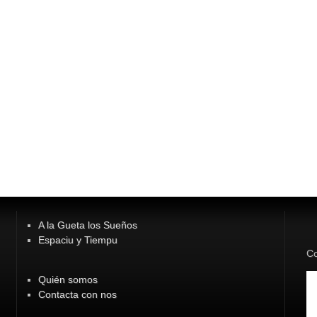
A la Gueta los Sueños
Espaciu y Tiempu
Co
Quién somos
Contacta con nos