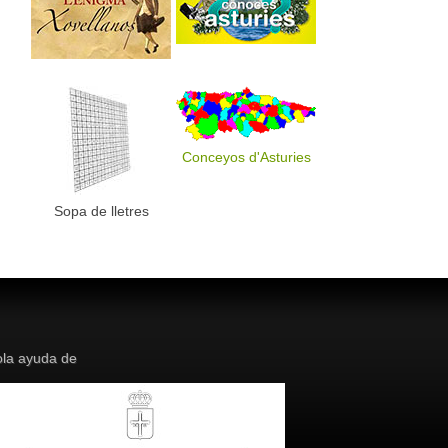
Conceyos d'Asturies
Sopa de lletres
la ayuda de