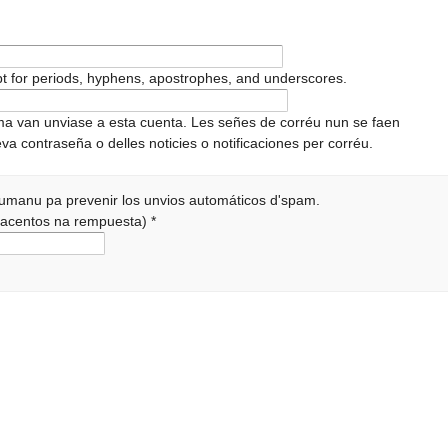
pt for periods, hyphens, apostrophes, and underscores.
ema van unviase a esta cuenta. Les señes de corréu nun se faen
va contraseña o delles noticies o notificaciones per corréu.
 humanu pa prevenir los unvios automáticos d'spam.
r acentos na rempuesta)
*