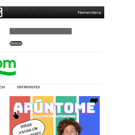
Search form
Hemeroteca
CIU
ENTREVISTES