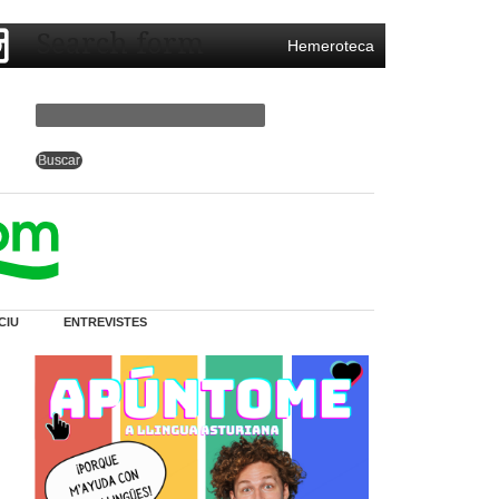
Search form
Hemeroteca
CIU
ENTREVISTES