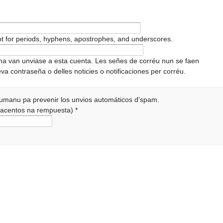
pt for periods, hyphens, apostrophes, and underscores.
ema van unviase a esta cuenta. Les señes de corréu nun se faen
va contraseña o delles noticies o notificaciones per corréu.
 humanu pa prevenir los unvios automáticos d'spam.
r acentos na rempuesta)
*