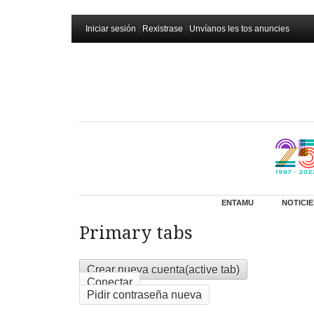
Iniciar sesión
|
Rexistrase
|
Unvíanos les tos anuncies
ENTAMU
NOTICIE
Primary tabs
Crear nueva cuenta
(active tab)
Conectar
Pidir contraseña nueva