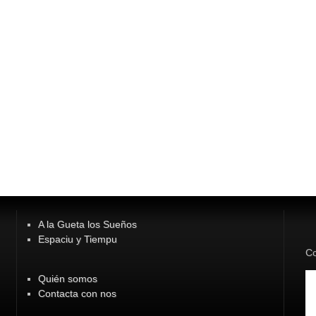
A la Gueta los Sueños
Espaciu y Tiempu
Co
Quién somos
Contacta con nos