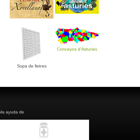
Conceyos d'Asturies
Sopa de lletres
la ayuda de