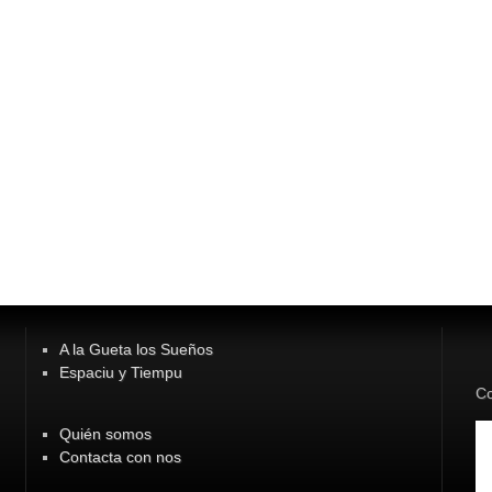
A la Gueta los Sueños
Espaciu y Tiempu
Co
Quién somos
Contacta con nos