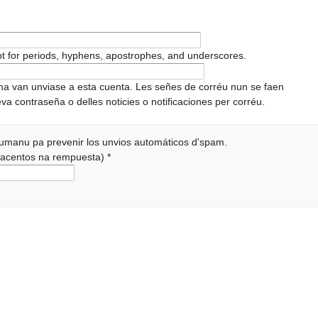
pt for periods, hyphens, apostrophes, and underscores.
ema van unviase a esta cuenta. Les señes de corréu nun se faen
va contraseña o delles noticies o notificaciones per corréu.
 humanu pa prevenir los unvios automáticos d'spam.
r acentos na rempuesta)
*