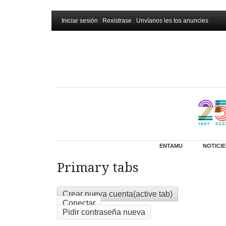
Iniciar sesión
|
Rexistrase
|
Unvíanos les tos anuncies
ENTAMU
NOTICIE
Primary tabs
Crear nueva cuenta
(active tab)
Conectar
Pidir contraseña nueva