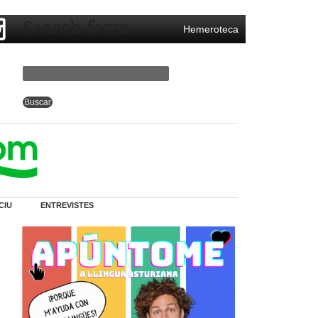
Search form
Hemeroteca
CIU
ENTREVISTES