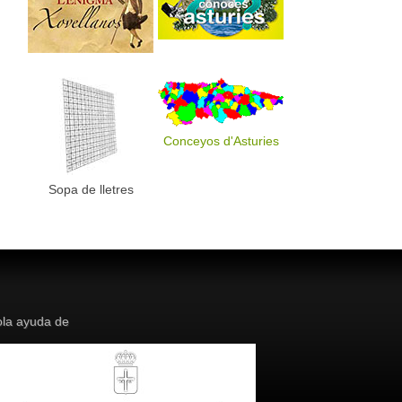
Conceyos d'Asturies
Sopa de lletres
la ayuda de