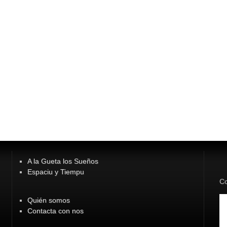
A la Gueta los Sueños
Espaciu y Tiempu
Co
Quién somos
Contacta con nos