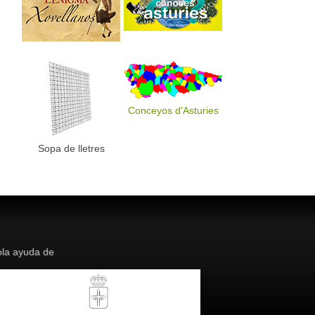
Conceyos d'Asturies
Sopa de lletres
la ayuda de