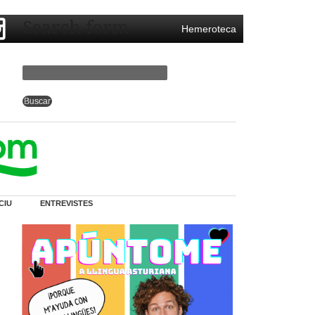
Search form
Hemeroteca
CIU
ENTREVISTES