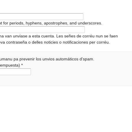
pt for periods, hyphens, apostrophes, and underscores.
ema van unviase a esta cuenta. Les señes de corréu nun se faen
va contraseña o delles noticies o notificaciones per corréu.
 humanu pa prevenir los unvios automáticos d'spam.
a rempuesta)
*