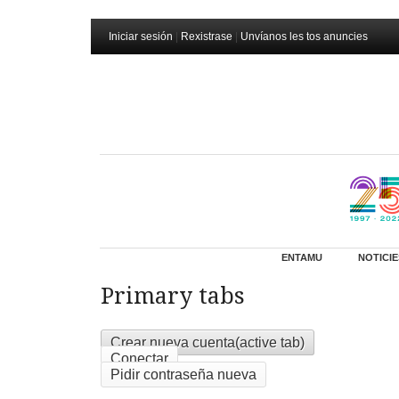
Iniciar sesión
|
Rexistrase
|
Unvíanos les tos anuncies
ENTAMU
NOTICIE
Primary tabs
Crear nueva cuenta
(active tab)
Conectar
Pidir contraseña nueva