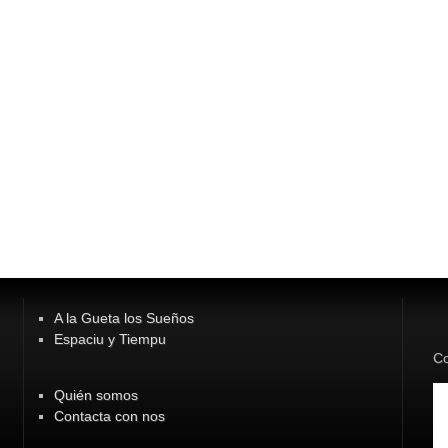
A la Gueta los Sueños
Espaciu y Tiempu
Co
Quién somos
Contacta con nos