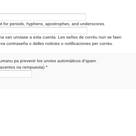
pt for periods, hyphens, apostrophes, and underscores.
ema van unviase a esta cuenta. Les señes de corréu nun se faen
va contraseña o delles noticies o notificaciones per corréu.
 humanu pa prevenir los unvios automáticos d'spam.
r acentos na rempuesta)
*