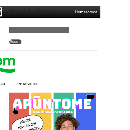
Search form
Hemeroteca
CIU
ENTREVISTES