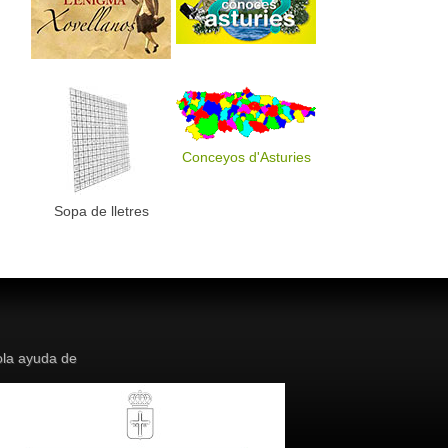
Conceyos d'Asturies
Sopa de lletres
la ayuda de