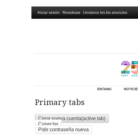
Iniciar sesión
|
Rexistrase
|
Unvíanos les tos anuncies
ENTAMU
NOTICIE
Primary tabs
Crear nueva cuenta
(active tab)
Conectar
Pidir contraseña nueva