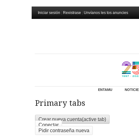
Iniciar sesión
|
Rexistrase
|
Unvíanos les tos anuncies
ENTAMU
NOTICIE
Primary tabs
Crear nueva cuenta
(active tab)
Conectar
Pidir contraseña nueva