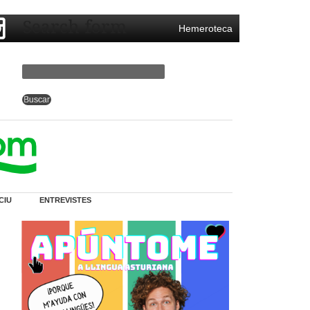
Search form
Hemeroteca
CIU
ENTREVISTES