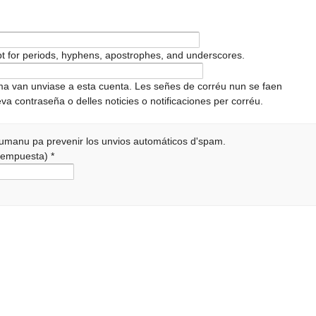
pt for periods, hyphens, apostrophes, and underscores.
ema van unviase a esta cuenta. Les señes de corréu nun se faen
va contraseña o delles noticies o notificaciones per corréu.
 humanu pa prevenir los unvios automáticos d'spam.
a rempuesta)
*