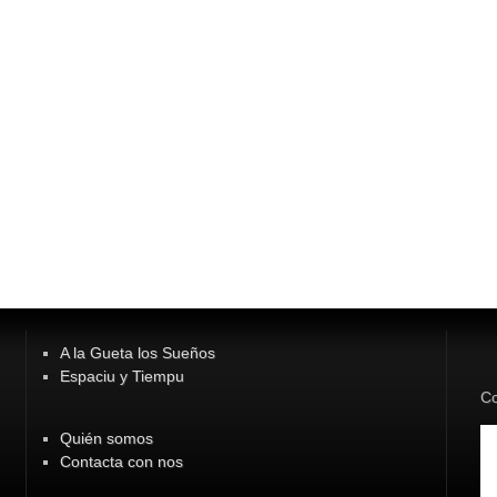
A la Gueta los Sueños
Espaciu y Tiempu
Co
Quién somos
Contacta con nos