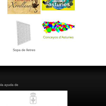
Conceyos d'Asturies
Sopa de lletres
la ayuda de