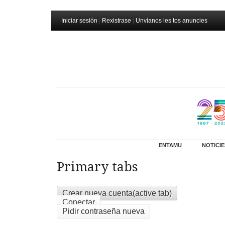
Iniciar sesión
|
Rexistrase
|
Unvíanos les tos anuncies
ENTAMU
NOTICIE
Primary tabs
Crear nueva cuenta
(active tab)
Conectar
Pidir contraseña nueva