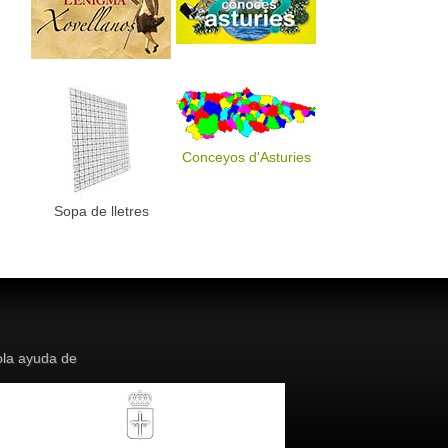
Conceyos d'Asturies
Sopa de lletres
la ayuda de