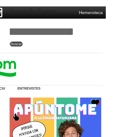
Search form
Hemeroteca
CIU
ENTREVISTES