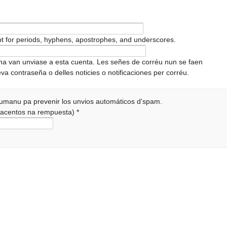
pt for periods, hyphens, apostrophes, and underscores.
ema van unviase a esta cuenta. Les señes de corréu nun se faen
va contraseña o delles noticies o notificaciones per corréu.
 humanu pa prevenir los unvios automáticos d'spam.
r acentos na rempuesta)
*