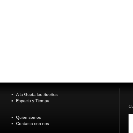
A la Gueta los Sueños
Espaciu y Tiempu
Co
Quién somos
Contacta con nos