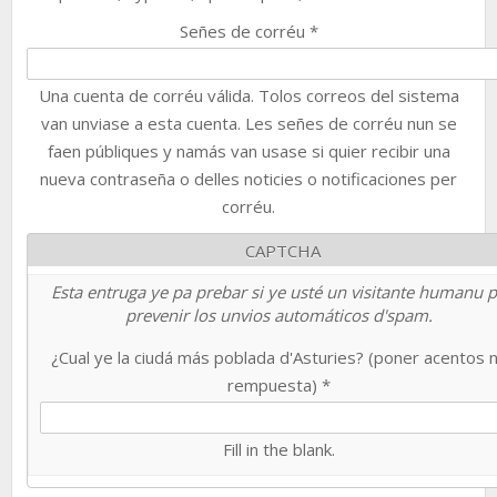
Señes de corréu
*
Una cuenta de corréu válida. Tolos correos del sistema
van unviase a esta cuenta. Les señes de corréu nun se
faen públiques y namás van usase si quier recibir una
nueva contraseña o delles noticies o notificaciones per
corréu.
CAPTCHA
Esta entruga ye pa prebar si ye usté un visitante humanu 
prevenir los unvios automáticos d'spam.
¿Cual ye la ciudá más poblada d'Asturies? (poner acentos 
rempuesta)
*
Fill in the blank.