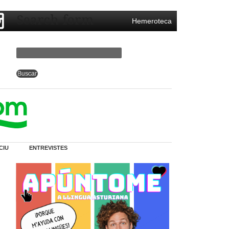
Search form
Hemeroteca
CIU
ENTREVISTES