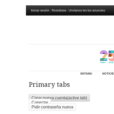
Iniciar sesión
|
Rexistrase
|
Unvíanos les tos anuncies
ENTAMU
NOTICIE
Primary tabs
Crear nueva cuenta
(active tab)
Conectar
Pidir contraseña nueva