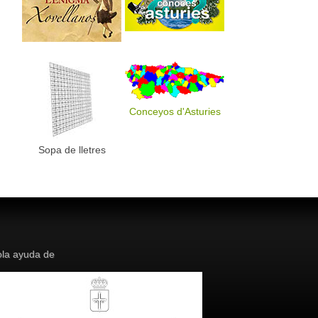
Conceyos d'Asturies
Sopa de lletres
la ayuda de