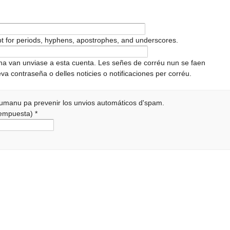
pt for periods, hyphens, apostrophes, and underscores.
ema van unviase a esta cuenta. Les señes de corréu nun se faen
va contraseña o delles noticies o notificaciones per corréu.
 humanu pa prevenir los unvios automáticos d'spam.
 rempuesta)
*