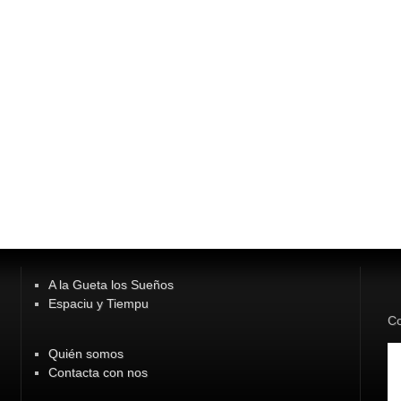
A la Gueta los Sueños
Espaciu y Tiempu
Co
Quién somos
Contacta con nos