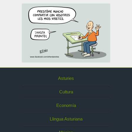
Asturies
Cultura
Economía
Llingua Asturiana