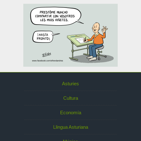
Asturies
Cultura
Economía
Llingua Asturiana