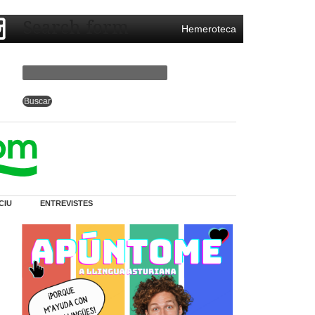
Search form
Hemeroteca
CIU
ENTREVISTES