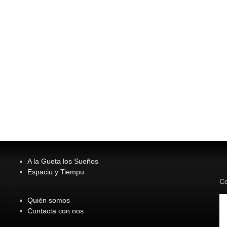
A la Gueta los Sueños
Espaciu y Tiempu
Co
Quién somos
Contacta con nos