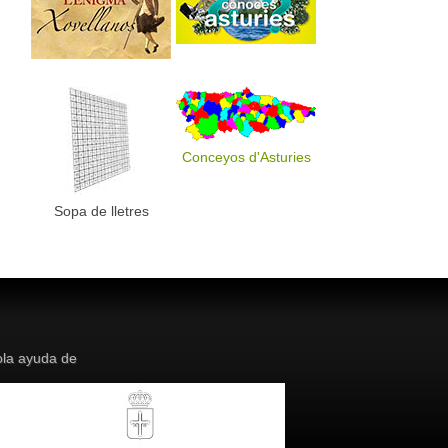
Conceyos d'Asturies
Sopa de lletres
la ayuda de