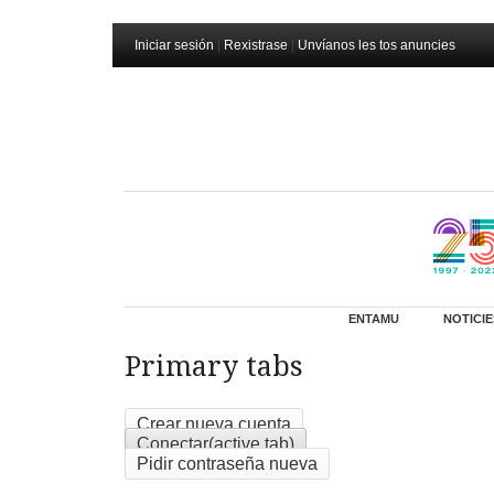
Iniciar sesión
|
Rexistrase
|
Unvíanos les tos anuncies
ENTAMU
NOTICIE
Primary tabs
Crear nueva cuenta
Conectar
(active tab)
Pidir contraseña nueva