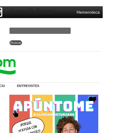
Search form
Hemeroteca
CIU
ENTREVISTES