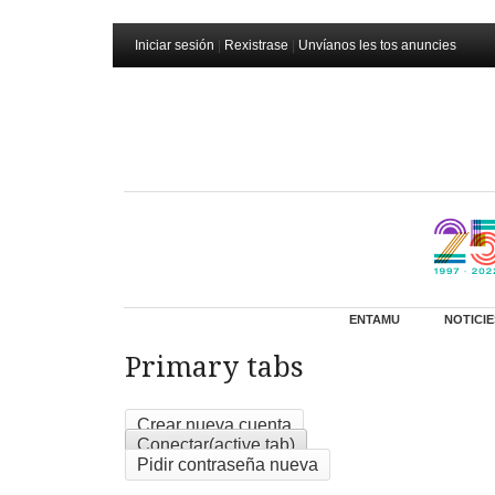
Iniciar sesión
|
Rexistrase
|
Unvíanos les tos anuncies
ENTAMU
NOTICIE
Primary tabs
Crear nueva cuenta
Conectar
(active tab)
Pidir contraseña nueva