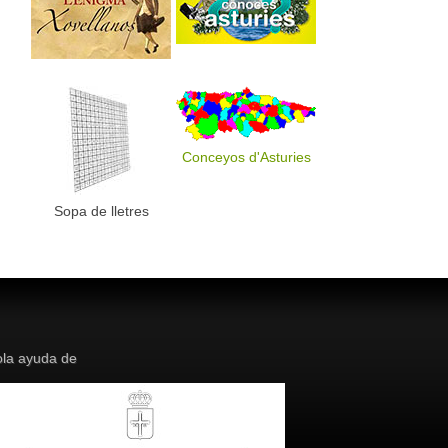
Conceyos d'Asturies
Sopa de lletres
la ayuda de