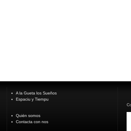
A la Gueta los Sueños
Espaciu y Tiempu
Co
Quién somos
Contacta con nos