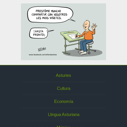
Asturies
Cultura
Economía
Llingua Asturiana