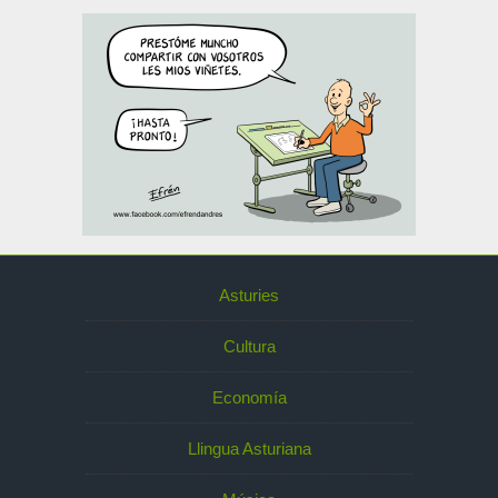
Asturies
Cultura
Economía
Llingua Asturiana