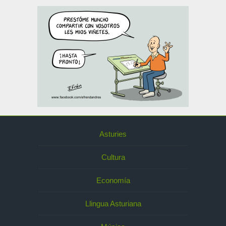
Asturies
Cultura
Economía
Llingua Asturiana