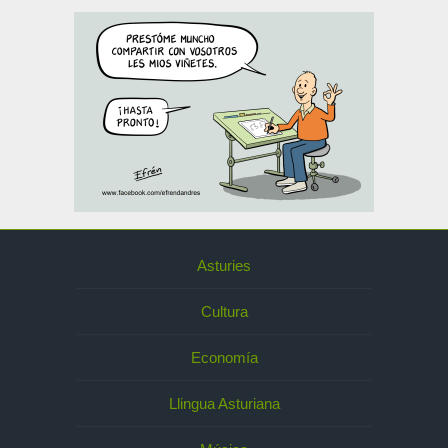
Asturies
Cultura
Economía
Llingua Asturiana