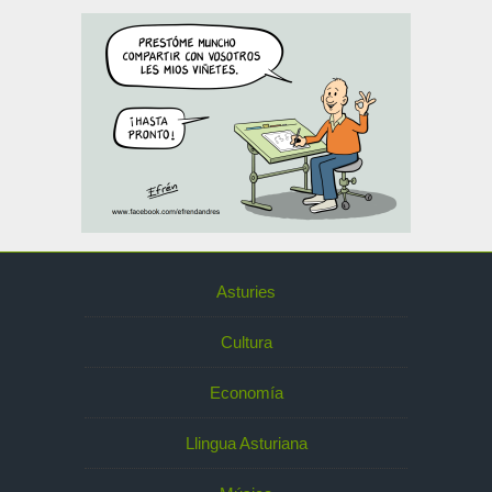
Asturies
Cultura
Economía
Llingua Asturiana