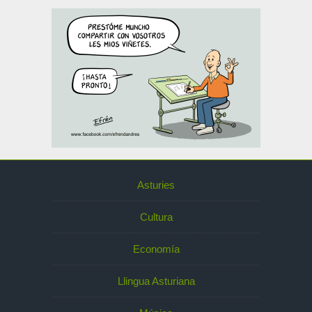
Asturies
Cultura
Economía
Llingua Asturiana