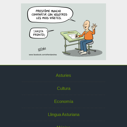
Asturies
Cultura
Economía
Llingua Asturiana