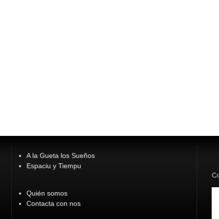
A la Gueta los Sueños
Espaciu y Tiempu
Co
Quién somos
Contacta con nos