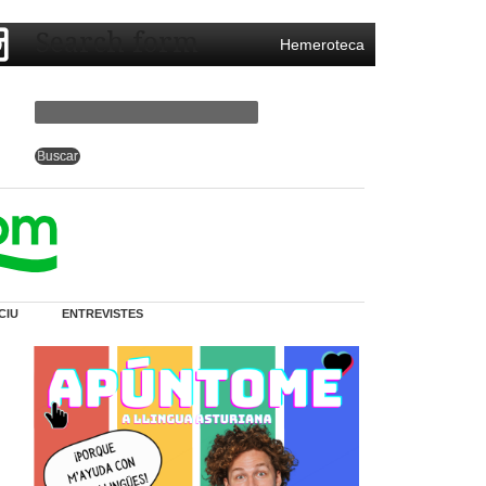
Search form
Hemeroteca
CIU
ENTREVISTES