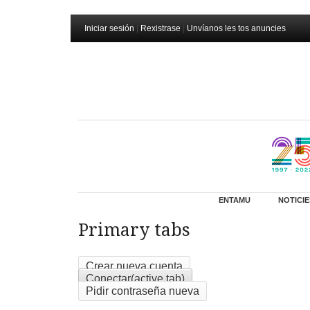
Iniciar sesión
|
Rexistrase
|
Unvíanos les tos anuncies
ENTAMU
NOTICIE
Primary tabs
Crear nueva cuenta
Conectar
(active tab)
Pidir contraseña nueva