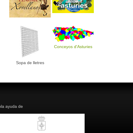
Conceyos d'Asturies
Sopa de lletres
la ayuda de