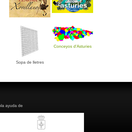
Conceyos d'Asturies
Sopa de lletres
la ayuda de