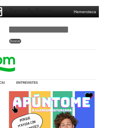
Search form
Hemeroteca
CIU
ENTREVISTES