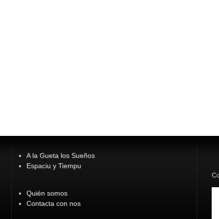
A la Gueta los Sueños
Espaciu y Tiempu
Co
Quién somos
Contacta con nos