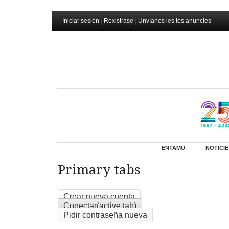
Iniciar sesión
|
Rexistrase
|
Unvíanos les tos anuncies
ENTAMU
NOTICIE
Primary tabs
Crear nueva cuenta
Conectar
(active tab)
Pidir contraseña nueva