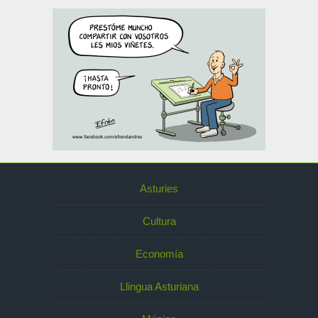
Asturies
Cultura
Economía
Llingua Asturiana