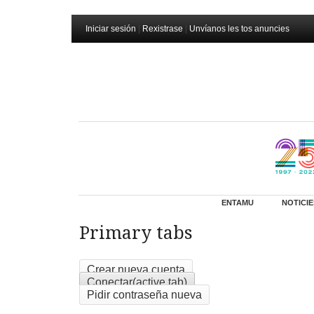
Iniciar sesión
|
Rexistrase
|
Unvíanos les tos anuncies
ENTAMU
NOTICIE
Primary tabs
Crear nueva cuenta
Conectar
(active tab)
Pidir contraseña nueva