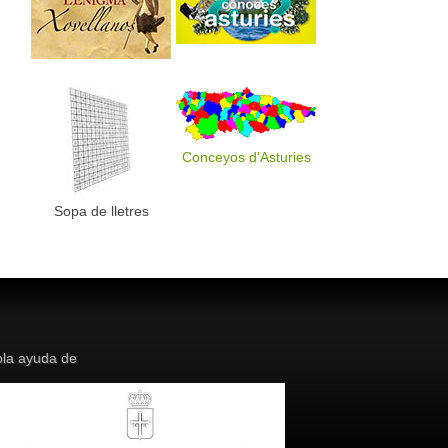
Conceyos d'Asturies
Sopa de lletres
la ayuda de