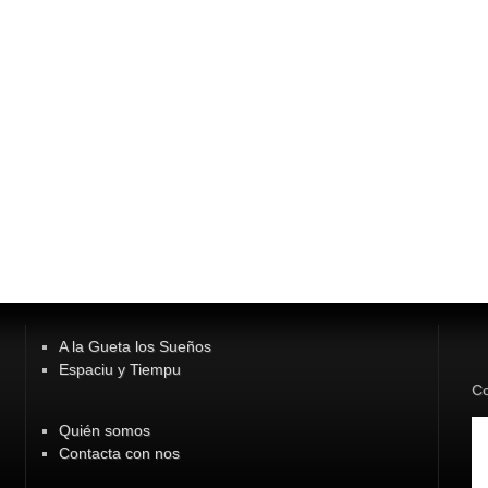
A la Gueta los Sueños
Espaciu y Tiempu
Co
Quién somos
Contacta con nos