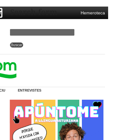
Search form
Hemeroteca
CIU
ENTREVISTES