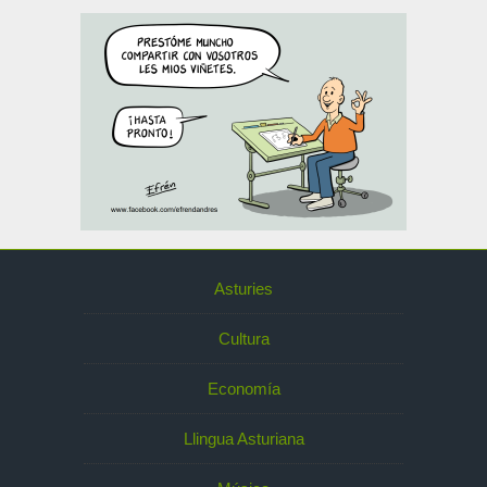
Asturies
Cultura
Economía
Llingua Asturiana