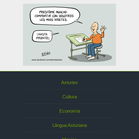
Asturies
Cultura
Economía
Llingua Asturiana