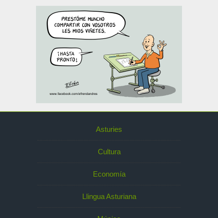
Asturies
Cultura
Economía
Llingua Asturiana