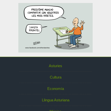
Asturies
Cultura
Economía
Llingua Asturiana