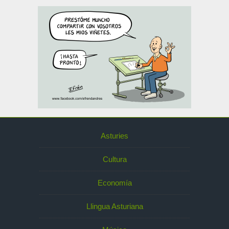
Asturies
Cultura
Economía
Llingua Asturiana