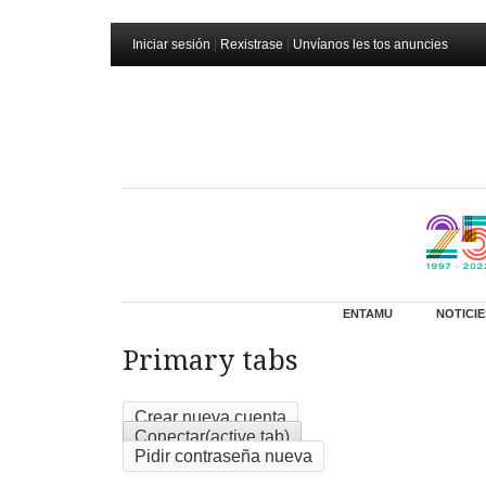
Iniciar sesión
|
Rexistrase
|
Unvíanos les tos anuncies
ENTAMU
NOTICIE
Primary tabs
Crear nueva cuenta
Conectar
(active tab)
Pidir contraseña nueva