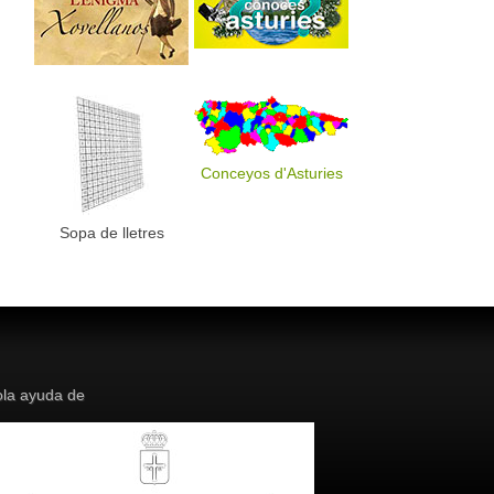
Conceyos d'Asturies
Sopa de lletres
la ayuda de