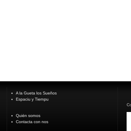
A la Gueta los Sueños
Espaciu y Tiempu
Co
Quién somos
Contacta con nos