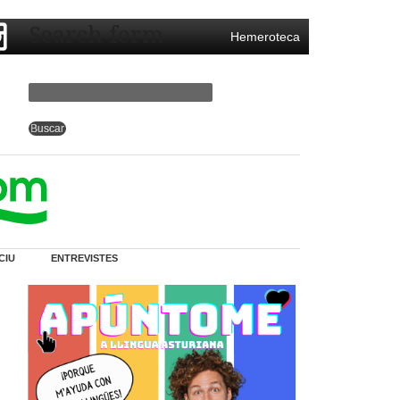
Search form
Hemeroteca
CIU
ENTREVISTES