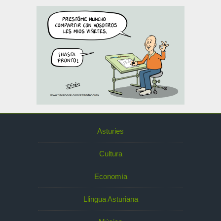
Asturies
Cultura
Economía
Llingua Asturiana