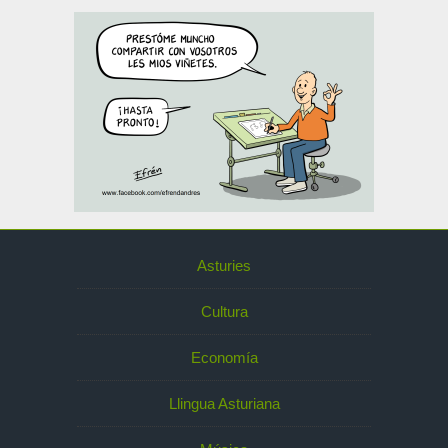
Asturies
Cultura
Economía
Llingua Asturiana