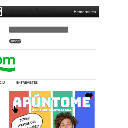
Search form
Hemeroteca
CIU
ENTREVISTES