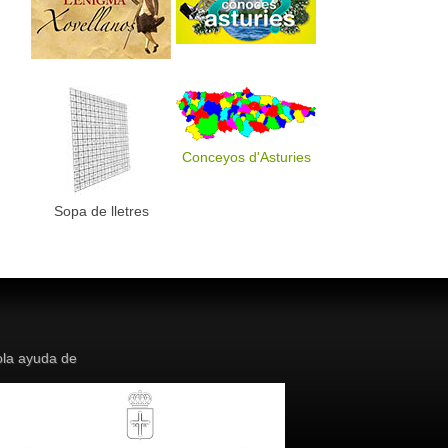
Conceyos d'Asturies
Sopa de lletres
la ayuda de