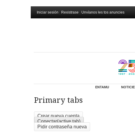
Iniciar sesión
|
Rexistrase
|
Unvíanos les tos anuncies
ENTAMU
NOTICIE
Primary tabs
Crear nueva cuenta
Conectar
(active tab)
Pidir contraseña nueva