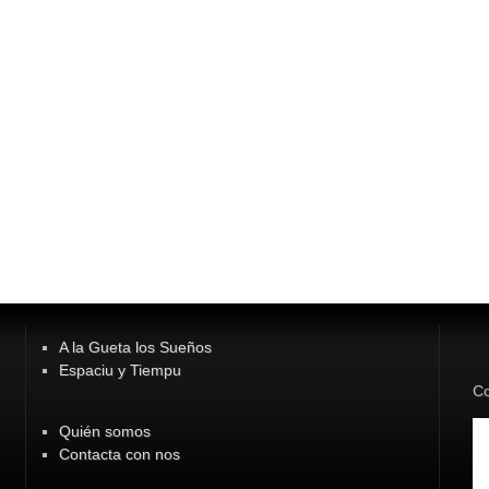
A la Gueta los Sueños
Espaciu y Tiempu
Co
Quién somos
Contacta con nos