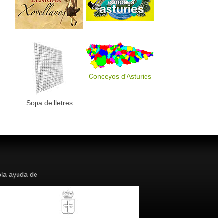
Conceyos d'Asturies
Sopa de lletres
la ayuda de