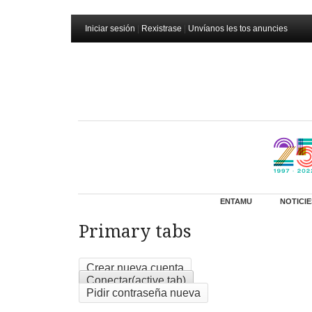
Iniciar sesión
|
Rexistrase
|
Unvíanos les tos anuncies
ENTAMU
NOTICIE
Primary tabs
Crear nueva cuenta
Conectar
(active tab)
Pidir contraseña nueva