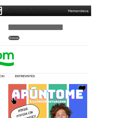
Search form
Hemeroteca
CIU
ENTREVISTES