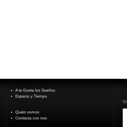
A la Gueta los Sueños
Espaciu y Tiempu
Co
Quién somos
Contacta con nos