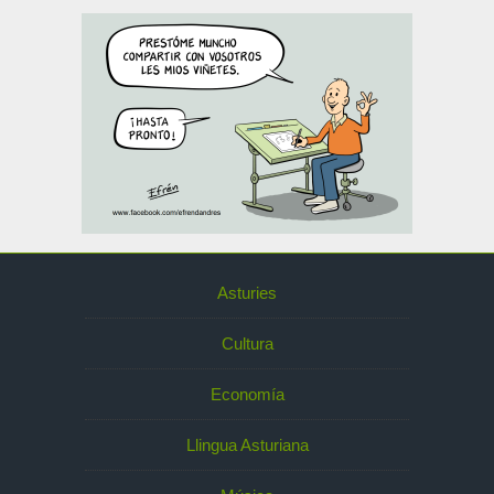
Asturies
Cultura
Economía
Llingua Asturiana